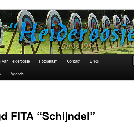
niging Heideroosje Heibloem
 van Heideroosje
Fotoalbum
Contact
Links
y
Agenda
gd FITA “Schijndel”