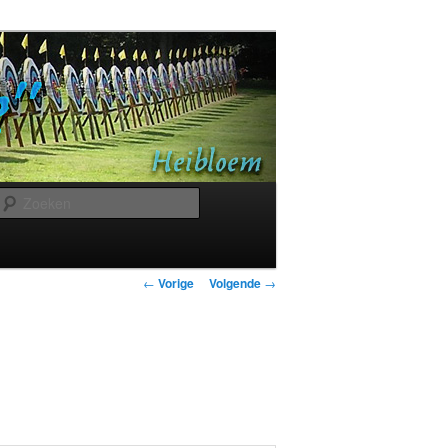
Zoeken
Bericht
←
Vorige
Volgende
→
navigatie