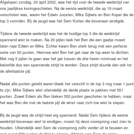
Afgelopen zondag, 24 april 2022, was het tijd voor de tweede wedstrijd van
ons jaarlijkse koningsschieten. Na de eerste wedstrijd, die op 19 maart
verschoten was, waren het Edwin Joosten, Mike Sijbers en Ben Koper die de
top 3 vormden. Bij de jeugd was het Sem Korten die bovenaan eindigde.
Tijdens de tweede wedstrijd was het de huidige top 3 die de wedstrijd
spannend wist te maken. Na 20 pijlen leek het Ben die een gaatje moest
laten naar Edwin en Mike. Echter kwam Ben sterk terug met een perfecte
serie van 50 punten. Hiermee wist Ben het gat naar de top weer te dichten.
Met nog 5 pijlen te gaan was het gat tussen de drie heren minimaal en het
beloofde dus een spannende strijd te worden. Deze strijd duurde dan ook tot
de allerlaatste pijl.
Nadat alle punten geteld waren bleek het verschil in de top 3 nog maar 1 punt
te zijn. Mike Sijbers wist uiteindelijk de derde plaats te pakken met 551
punten. Zowel Edwin als Ben bleken 552 punten geschoten te hebben, maar
het was Ben die met de laatste pijl de winst naar zich toe wist te slepen.
Bij de jeugd was de strijd heel erg spannend. Nadat Sem tijdens de eerste
wedstrijd bovenaan wist te eindigen, moest hij deze voorsprong vast zien te
houden. Uiteindelijk wist Sem de voorsprong zelfs verder uit te bouwen en
met exact 500 punten de titel te winnen. (Helaas was Sem de enige