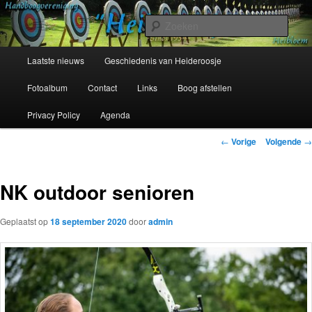
Spring
Sinds 1954
naar
Zoek
de
primaire
Hoofdmenu
Handboogvereniging Heideroosje
Laatste nieuws
Geschiedenis van Heideroosje
inhoud
Heibloem
Fotoalbum
Contact
Links
Boog afstellen
Privacy Policy
Agenda
Bericht
←
Vorige
Volgende
→
navigatie
NK outdoor senioren
Geplaatst op
18 september 2020
door
admin