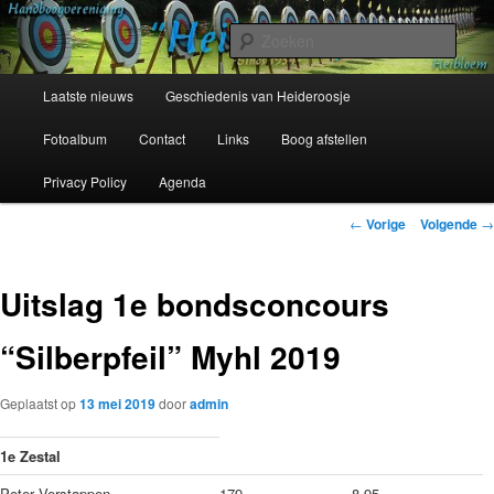
Spring
Sinds 1954
naar
Zoek
de
primaire
Hoofdmenu
Handboogvereniging Heideroosje
Laatste nieuws
Geschiedenis van Heideroosje
inhoud
Heibloem
Fotoalbum
Contact
Links
Boog afstellen
Privacy Policy
Agenda
Bericht
←
Vorige
Volgende
→
navigatie
Uitslag 1e bondsconcours
“Silberpfeil” Myhl 2019
Geplaatst op
13 mei 2019
door
admin
1e Zestal
Peter Verstappen
179
8,95