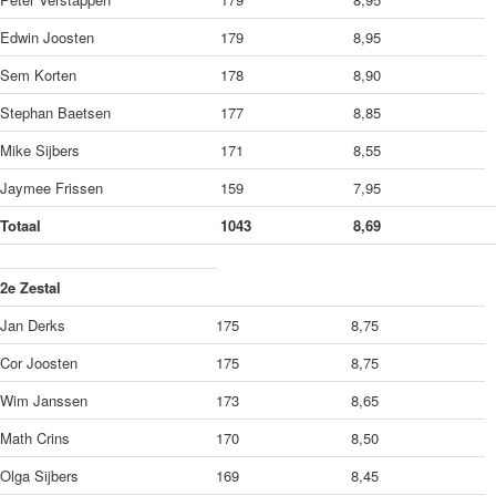
Edwin Joosten
179
8,95
Sem Korten
178
8,90
Stephan Baetsen
177
8,85
Mike Sijbers
171
8,55
Jaymee Frissen
159
7,95
Totaal
1043
8,69
2e Zestal
Jan Derks
175
8,75
Cor Joosten
175
8,75
Wim Janssen
173
8,65
Math Crins
170
8,50
Olga Sijbers
169
8,45