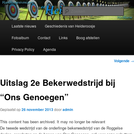
Spring
Sinds 1954
naar
Zoek
de
primaire
Hoofdmenu
Handboogvereniging Heideroosje
Laatste nieuws
Geschiedenis van Heideroosje
inhoud
Heibloem
Fotoalbum
Contact
Links
Boog afstellen
Privacy Policy
Agenda
Bericht
Volgende
→
navigatie
Uitslag 2e Bekerwedstrijd bij
“Ons Genoegen”
Geplaatst op
26 november 2013
door
admin
This content has been archived. It may no longer be relevant
De tweede wedstrijd van de onderlinge bekerwedstrijd van de Roggelse