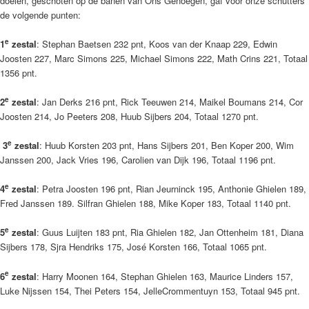
doelen, geschoten op de banen van Ons Genoegen, gaf voor onze schutters
de volgende punten:
e
1
zestal
: Stephan Baetsen 232 pnt, Koos van der Knaap 229, Edwin
Joosten 227, Marc Simons 225, Michael Simons 222, Math Crins 221, Totaal
1356 pnt.
e
2
zestal
: Jan Derks 216 pnt, Rick Teeuwen 214, Maikel Boumans 214, Cor
Joosten 214, Jo Peeters 208, Huub Sijbers 204, Totaal 1270 pnt.
e
3
zestal
: Huub Korsten 203 pnt, Hans Sijbers 201, Ben Koper 200, Wim
Janssen 200, Jack Vries 196, Carolien van Dijk 196, Totaal 1196 pnt.
e
4
zestal
: Petra Joosten 196 pnt, Rian Jeurninck 195, Anthonie Ghielen 189,
Fred Janssen 189. Silfran Ghielen 188, Mike Koper 183, Totaal 1140 pnt.
e
5
zestal
: Guus Luijten 183 pnt, Ria Ghielen 182, Jan Ottenheim 181, Diana
Sijbers 178, Sjra Hendriks 175, José Korsten 166, Totaal 1065 pnt.
e
6
zestal
: Harry Moonen 164, Stephan Ghielen 163, Maurice Linders 157,
Luke Nijssen 154, Thei Peters 154, JelleCrommentuyn 153, Totaal 945 pnt.