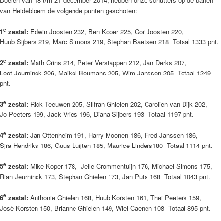
Doelen van 18 t/m 21 december 2014, hebben onze schutters op de banen
van Heidebloem de volgende punten geschoten:
e
1
zestal:
Edwin Joosten 232, Ben Koper 225, Cor Joosten 220,
Huub Sijbers 219, Marc Simons 219, Stephan Baetsen 218 Totaal 1333 pnt.
e
2
zestal:
Math Crins 214, Peter Verstappen 212, Jan Derks 207,
Loet Jeurninck 206, Maikel Boumans 205, Wim Janssen 205 Totaal 1249
pnt.
e
3
zestal:
Rick Teeuwen 205, Silfran Ghielen 202, Carolien van Dijk 202,
Jo Peeters 199, Jack Vries 196, Diana Sijbers 193 Totaal 1197 pnt.
e
4
zestal:
Jan Ottenheim 191, Harry Moonen 186, Fred Janssen 186,
Sjra Hendriks 186, Guus Luijten 185, Maurice Linders180 Totaal 1114 pnt.
e
5
zestal:
Mike Koper 178, Jelle Crommentuijn 176, Michael Simons 175,
Rian Jeurninck 173, Stephan Ghielen 173, Jan Puts 168 Totaal 1043 pnt.
e
6
zestal:
Anthonie Ghielen 168, Huub Korsten 161, Thei Peeters 159,
Josè Korsten 150, Brianne Ghielen 149, Wiel Caenen 108 Totaal 895 pnt.