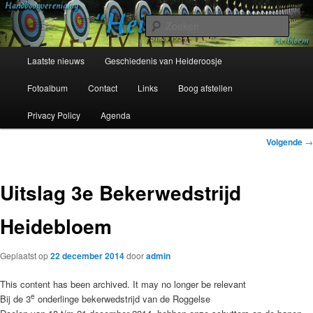
Spring
Sinds 1954
naar
Zoek
de
primaire
Hoofdmenu
Handboogvereniging Heideroosje
Laatste nieuws
Geschiedenis van Heideroosje
inhoud
Heibloem
Fotoalbum
Contact
Links
Boog afstellen
Privacy Policy
Agenda
Bericht
Volgende
→
navigatie
Uitslag 3e Bekerwedstrijd
Heidebloem
Geplaatst op
22 december 2014
door
admin
This content has been archived. It may no longer be relevant
e
Bij de 3
onderlinge bekerwedstrijd van de Roggelse