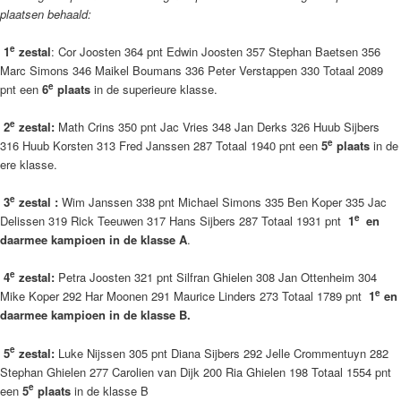
plaatsen behaald:
e
1
zestal
: Cor Joosten 364 pnt Edwin Joosten 357 Stephan Baetsen 356
Marc Simons 346 Maikel Boumans 336 Peter Verstappen 330 Totaal 2089
e
pnt een
6
plaats
in de superieure klasse.
e
2
zestal
:
Math Crins 350 pnt Jac Vries 348 Jan Derks 326 Huub Sijbers
e
316 Huub Korsten 313 Fred Janssen 287 Totaal 1940 pnt een
5
plaats
in de
ere klasse.
e
3
zestal
:
Wim Janssen 338 pnt Michael Simons 335 Ben Koper 335 Jac
e
Delissen 319 Rick Teeuwen 317 Hans Sijbers 287 Totaal 1931 pnt
1
en
daarmee kampioen in de klasse A
.
e
4
zestal
:
Petra Joosten 321 pnt Silfran Ghielen 308 Jan Ottenheim 304
e
Mike Koper 292 Har Moonen 291 Maurice Linders 273 Totaal 1789 pnt
1
en
daarmee kampioen in de klasse B.
e
5
zestal
:
Luke Nijssen 305 pnt Diana Sijbers 292 Jelle Crommentuyn 282
Stephan Ghielen 277 Carolien van Dijk 200 Ria Ghielen 198 Totaal 1554 pnt
e
een
5
plaats
in de klasse B