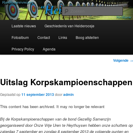
Spring
Sinds 1954
naar
Zoek
de
primaire
Hoofdmenu
Handboogvereniging Heideroosje
Laatste nieuws
Geschiedenis van Heideroosje
inhoud
Heibloem
Fotoalbum
Contact
Links
Boog afstellen
Privacy Policy
Agenda
Bericht
Volgende
→
navigatie
Uitslag Korpskampioenschappen
Geplaatst op
11 september 2013
door
admin
This content has been archived. It may no longer be relevant
Bij de Korpskampioenschappen van de bond Gezellig Samenzijn
georganiseerd door Onze Vrije Uren te Heythuysen hebben onze schutters op
zaterdag 7 september en zondag 8 september 2013 de volgende punten en