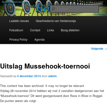
Spring
Sinds 1954
naar
Zoek
de
primaire
Hoofdmenu
Handboogvereniging Heideroosje
Laatste nieuws
Geschiedenis van Heideroosje
inhoud
Heibloem
Fotoalbum
Contact
Links
Boog afstellen
Privacy Policy
Agenda
Bericht
Volgende
→
navigatie
Uitslag Mussehook-toernooi
Geplaatst op
5 december 2014
door
admin
This content has been archived. It may no longer be relevant
Vrijdag 28 november 2014 hebben wij met 2 zestallen deelgenomen aan het
“Mussehook-toernooi” Dit werd georganiseerd door Roos in Bloei in Roggel.
De punten waren als volgt: