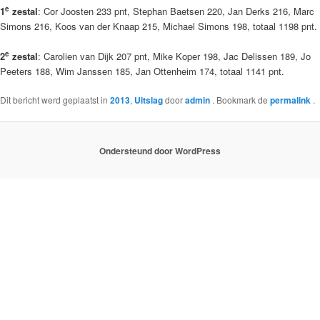
e
1
zestal
: Cor Joosten 233 pnt, Stephan Baetsen 220, Jan Derks 216, Marc
Simons 216, Koos van der Knaap 215, Michael Simons 198, totaal 1198 pnt.
e
2
zestal
: Carolien van Dijk 207 pnt, Mike Koper 198, Jac Delissen 189, Jo
Peeters 188, Wim Janssen 185, Jan Ottenheim 174, totaal 1141 pnt.
Dit bericht werd geplaatst in
2013
,
Uitslag
door
admin
. Bookmark de
permalink
.
Ondersteund door WordPress