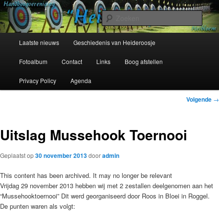
Spring
Sinds 1954
naar
Zoek
de
primaire
Hoofdmenu
Handboogvereniging Heideroosje
Laatste nieuws
Geschiedenis van Heideroosje
inhoud
Heibloem
Fotoalbum
Contact
Links
Boog afstellen
Privacy Policy
Agenda
Bericht
Volgende
→
navigatie
Uitslag Mussehook Toernooi
Geplaatst op
30 november 2013
door
admin
This content has been archived. It may no longer be relevant
Vrijdag 29 november 2013 hebben wij met 2 zestallen deelgenomen aan het
“Mussehooktoernooi” Dit werd georganiseerd door Roos in Bloei in Roggel.
De punten waren als volgt: