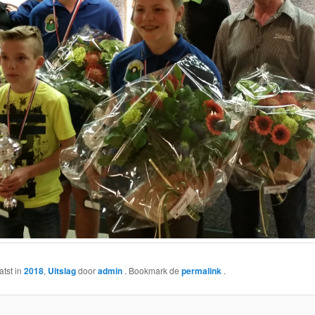
atst in
2018
,
Uitslag
door
admin
. Bookmark de
permalink
.