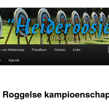
niging Heideroosje Heibloem
 van Heideroosje
Fotoalbum
Contact
Links
y
Agenda
g Roggelse kampioenscha