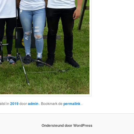
atst in
2019
door
admin
. Bookmark de
permalink
.
Ondersteund door WordPress