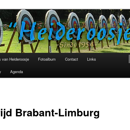
niging Heideroosje Heibloem
 van Heideroosje
Fotoalbum
Contact
Links
y
Agenda
ijd Brabant-Limburg