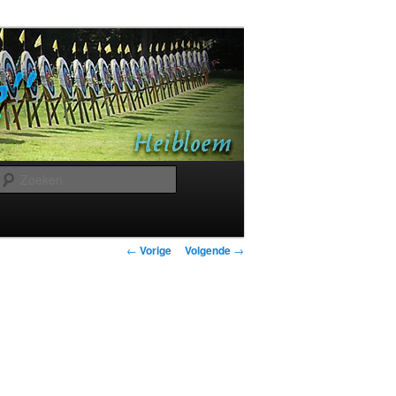
Zoeken
Bericht
←
Vorige
Volgende
→
navigatie