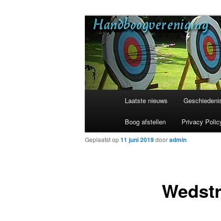
Spring
Sinds 1954
naar
de
Handboogvere
primaire
inhoud
Hoofdmenu
Laatste nieuws
Geschiedenis
Boog afstellen
Privacy Polic
Geplaatst op
11 juni 2019
door
admin
Wedstr