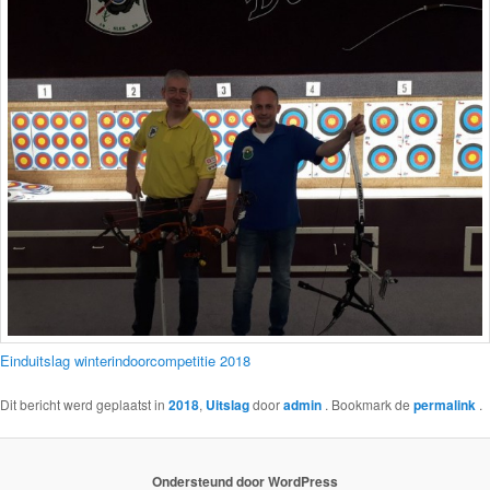
Einduitslag winterindoorcompetitie 2018
Dit bericht werd geplaatst in
2018
,
Uitslag
door
admin
. Bookmark de
permalink
.
Ondersteund door WordPress