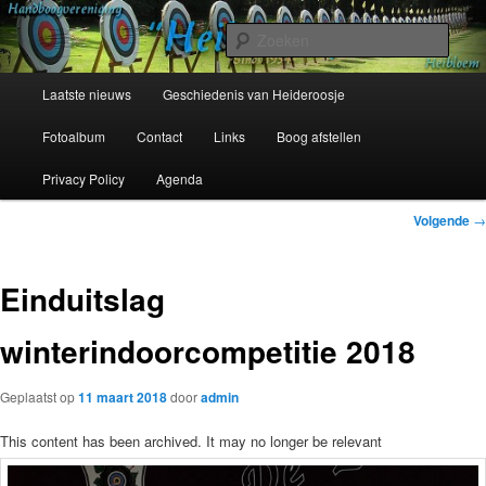
Spring
Sinds 1954
naar
Zoek
de
primaire
Hoofdmenu
Handboogvereniging Heideroosje
Laatste nieuws
Geschiedenis van Heideroosje
inhoud
Heibloem
Fotoalbum
Contact
Links
Boog afstellen
Privacy Policy
Agenda
Bericht
Volgende
→
navigatie
Einduitslag
winterindoorcompetitie 2018
Geplaatst op
11 maart 2018
door
admin
This content has been archived. It may no longer be relevant