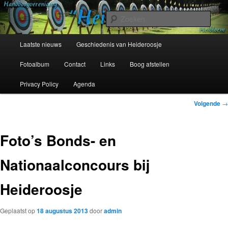
Spring
Sinds 1954
naar
Zoek
de
primaire
Hoofdmenu
Handboogvereniging Heideroosje
Laatste nieuws
Geschiedenis van Heideroosje
inhoud
Heibloem
Fotoalbum
Contact
Links
Boog afstellen
Privacy Policy
Agenda
Bericht
Volgende
→
navigatie
Foto’s Bonds- en
Nationaalconcours bij
Heideroosje
Geplaatst op
18 augustus 2013
door
admin