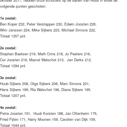
oktober 2017, hebben onze schutters op de banen van Roos in Bloei de
volgende punten geschoten:
1e zestal:
Ben Koper 232, Peter Verstappen 230, Edwin Joosten 226,
Wim Janssen 224, Mike Sijbers 223, Michael Simons 222,
Totaal 1357 pnt.
2e zestal:
Stephan Baetsen 219, Math Crins 218, Jo Peeters 216,
Cor Joosten 216, Marcel Walschot 213, Jan Derks 212,
Totaal 1294 pnt.
3e zestal:
Huub Sijbers 208,
Olga Sijbers 208,
Marc Simons 201,
Hans Sijbers 199, Ria Walschot 196, Diana Sijbers 195,
Totaal 1207 pnt.
4e zestal:
Petra Joosten 191, Huub Korsten 188, Jan Ottenheim 176,
Fried Fijten 171, Harry Moonen 159, Carolien van Dijk 159,
Totaal 1044 pnt.