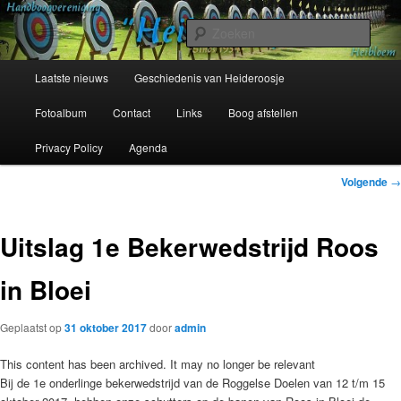
Spring
Sinds 1954
naar
Zoek
de
primaire
Hoofdmenu
Handboogvereniging Heideroosje
Laatste nieuws
Geschiedenis van Heideroosje
inhoud
Heibloem
Fotoalbum
Contact
Links
Boog afstellen
Privacy Policy
Agenda
Bericht
Volgende
→
navigatie
Uitslag 1e Bekerwedstrijd Roos
in Bloei
Geplaatst op
31 oktober 2017
door
admin
This content has been archived. It may no longer be relevant
Bij de 1e onderlinge bekerwedstrijd van de Roggelse Doelen van 12 t/m 15