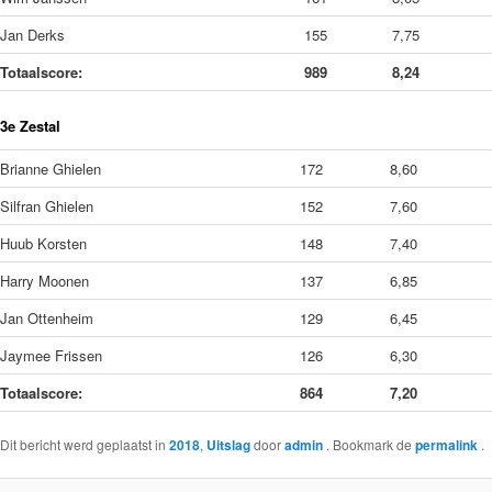
Jan Derks
155
7,75
Totaalscore:
989
8,24
3e Zestal
Brianne Ghielen
172
8,60
Silfran Ghielen
152
7,60
Huub Korsten
148
7,40
Harry Moonen
137
6,85
Jan Ottenheim
129
6,45
Jaymee Frissen
126
6,30
Totaalscore:
864
7,20
Dit bericht werd geplaatst in
2018
,
Uitslag
door
admin
. Bookmark de
permalink
.