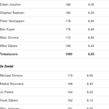
Edwin Joosten
186
9,30
Stephan Baetsen
180
9,00
Peter Verstappen
178
8,90
Ben Koper
176
8,80
Marc Simons
172
8,60
Mike Sijbers
168
8,40
Totaalscore:
1060
8,83
2e Zestal
Michael Simons
179
8,95
Maikel Boumans
168
8,40
Jo Peters
164
8,20
Huub Sijbers
162
8,10
Wim Janssen
161
8,05