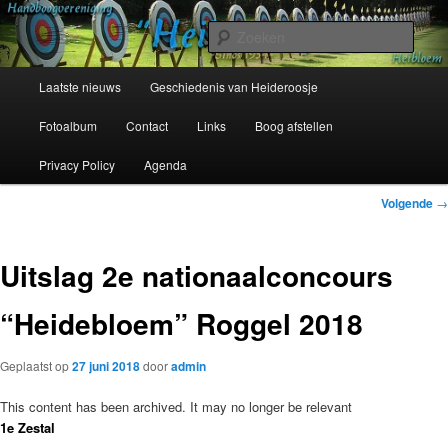
Spring
Sinds 1954
naar
Zoek
de
primaire
Hoofdmenu
Handboogvereniging Heideroosje
Laatste nieuws
Geschiedenis van Heideroosje
inhoud
Heibloem
Fotoalbum
Contact
Links
Boog afstellen
Privacy Policy
Agenda
Bericht
Volgende
→
navigatie
Uitslag 2e nationaalconcours
“Heidebloem” Roggel 2018
Geplaatst op
27 juni 2018
door
admin
This content has been archived. It may no longer be relevant
1e Zestal