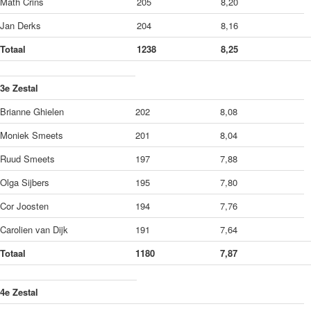
Math Crins
205
8,20
Jan Derks
204
8,16
Totaal
1238
8,25
3e Zestal
Brianne Ghielen
202
8,08
Moniek Smeets
201
8,04
Ruud Smeets
197
7,88
Olga Sijbers
195
7,80
Cor Joosten
194
7,76
Carolien van Dijk
191
7,64
Totaal
1180
7,87
4e Zestal