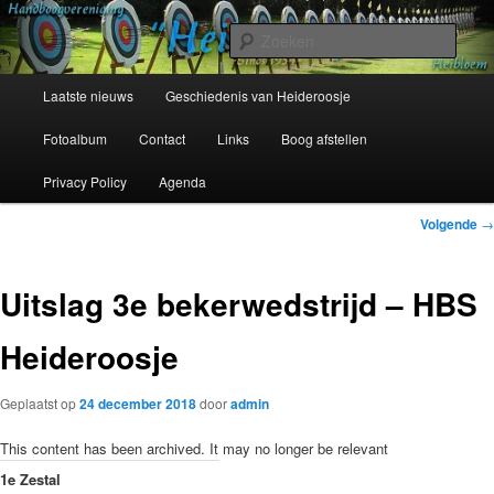
Spring
Sinds 1954
naar
Zoek
de
primaire
Hoofdmenu
Handboogvereniging Heideroosje
Laatste nieuws
Geschiedenis van Heideroosje
inhoud
Heibloem
Fotoalbum
Contact
Links
Boog afstellen
Privacy Policy
Agenda
Bericht
Volgende
→
navigatie
Uitslag 3e bekerwedstrijd – HBS
Heideroosje
Geplaatst op
24 december 2018
door
admin
This content has been archived. It may no longer be relevant
1e Zestal