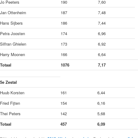
Jo Peeters
190
7,60
Jan Ottenheim
187
7,48
Hans Sijbers
186
7,44
Petra Joosten
174
6,96
Silfran Ghielen
173
6,92
Harry Moonen
166
6,64
Totaal
1076
7,17
5e Zestal
Huub Korsten
161
6,44
Fried Fijten
154
6,16
Thei Peters
142
5,68
Totaal
457
6,09