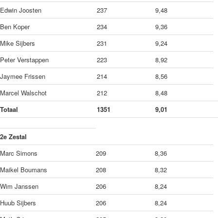
Edwin Joosten
237
9,48
Ben Koper
234
9,36
Mike Sijbers
231
9,24
Peter Verstappen
223
8,92
Jaymee Frissen
214
8,56
Marcel Walschot
212
8,48
Totaal
1351
9,01
2e Zestal
Marc Simons
209
8,36
Maikel Boumans
208
8,32
Wim Janssen
206
8,24
Huub Sijbers
206
8,24