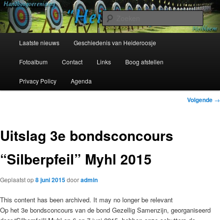
Spring
Sinds 1954
naar
Zoek
de
primaire
Hoofdmenu
Handboogvereniging Heideroosje
Laatste nieuws
Geschiedenis van Heideroosje
inhoud
Heibloem
Fotoalbum
Contact
Links
Boog afstellen
Privacy Policy
Agenda
Bericht
Volgende
→
navigatie
Uitslag 3e bondsconcours
“Silberpfeil” Myhl 2015
Geplaatst op
8 juni 2015
door
admin
This content has been archived. It may no longer be relevant
Op het 3e bondsconcours van de bond Gezellig Samenzijn, georganiseerd