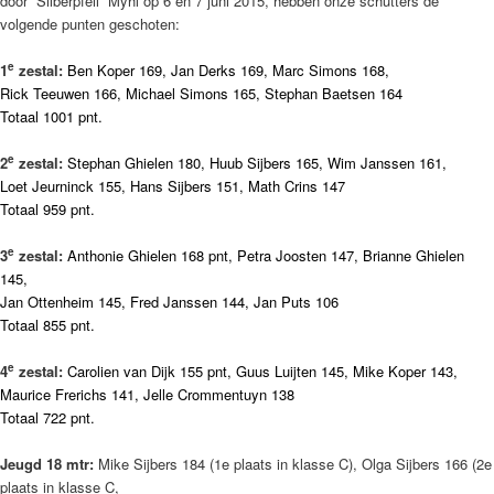
door “Silberpfeil” Myhl op 6 en 7 juni 2015, hebben onze schutters de
volgende punten geschoten:
e
1
zestal:
Ben Koper 169, Jan Derks 169, Marc Simons 168,
Rick Teeuwen 166, Michael Simons 165, Stephan Baetsen 164
Totaal 1001 pnt.
e
2
zestal:
Stephan Ghielen 180, Huub Sijbers 165, Wim Janssen 161,
Loet Jeurninck 155, Hans Sijbers 151, Math Crins 147
Totaal 959 pnt.
e
3
zestal:
Anthonie Ghielen 168 pnt, Petra Joosten 147, Brianne Ghielen
145,
Jan Ottenheim 145, Fred Janssen 144, Jan Puts 106
Totaal 855 pnt.
e
4
zestal:
Carolien van Dijk 155 pnt, Guus Luijten 145, Mike Koper 143,
Maurice Frerichs 141, Jelle Crommentuyn 138
Totaal 722 pnt.
Jeugd 18 mtr:
Mike Sijbers 184 (1e plaats in klasse C), Olga Sijbers 166 (2e
plaats in klasse C,