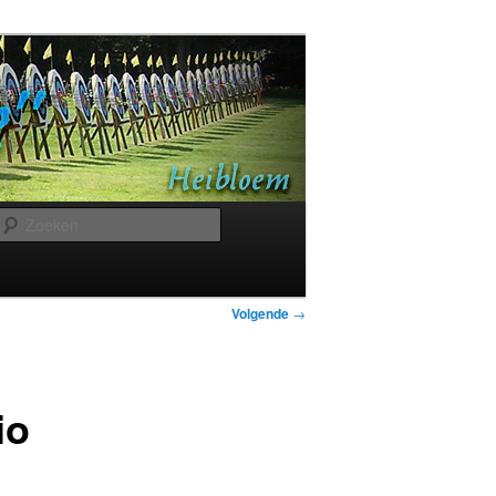
Zoeken
Bericht
Volgende
→
navigatie
io