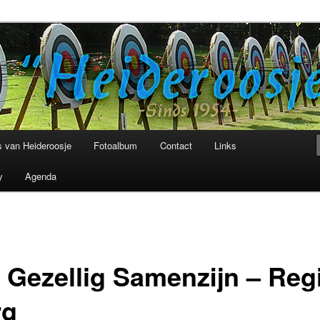
niging Heideroosje Heibloem
 van Heideroosje
Fotoalbum
Contact
Links
y
Agenda
g Gezellig Samenzijn – Reg
rg