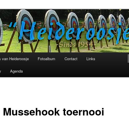
niging Heideroosje Heibloem
 van Heideroosje
Fotoalbum
Contact
Links
y
Agenda
g Mussehook toernooi