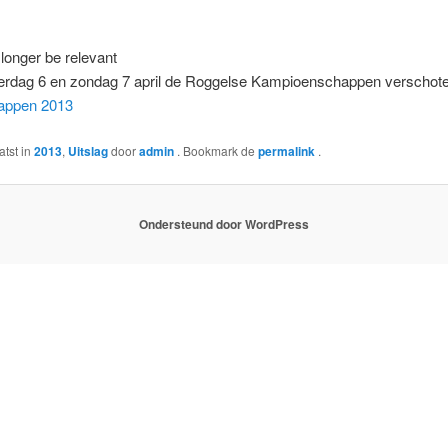
longer be relevant
aterdag 6 en zondag 7 april de Roggelse Kampioenschappen verschot
appen 2013
atst in
2013
,
Uitslag
door
admin
. Bookmark de
permalink
.
Ondersteund door WordPress