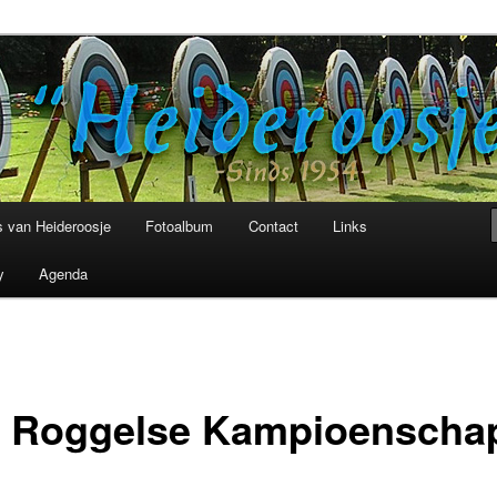
niging Heideroosje Heibloem
 van Heideroosje
Fotoalbum
Contact
Links
y
Agenda
g Roggelse Kampioenscha