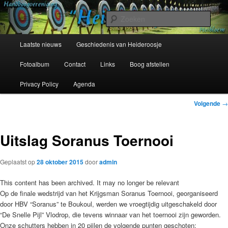
Spring
Sinds 1954
naar
Zoek
de
primaire
Hoofdmenu
Handboogvereniging Heideroosje
Laatste nieuws
Geschiedenis van Heideroosje
inhoud
Heibloem
Fotoalbum
Contact
Links
Boog afstellen
Privacy Policy
Agenda
Bericht
Volgende
→
navigatie
Uitslag Soranus Toernooi
Geplaatst op
28 oktober 2015
door
admin
This content has been archived. It may no longer be relevant
Op de finale wedstrijd van het Krijgsman Soranus Toernooi, georganiseerd
door HBV “Soranus” te Boukoul, werden we vroegtijdig uitgeschakeld door
“De Snelle Pijl” Vlodrop, die tevens winnaar van het toernooi zijn geworden.
Onze schutters hebben in 20 pijlen de volgende punten geschoten: