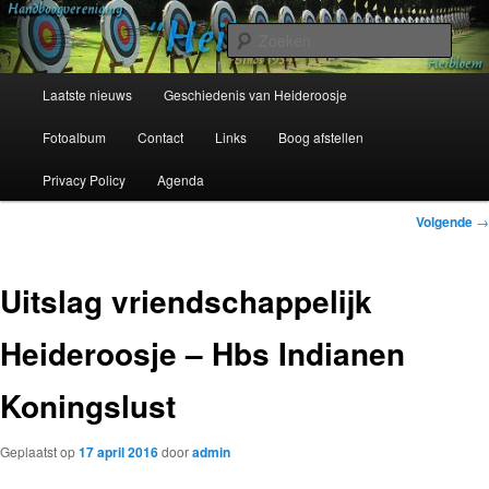
Spring
Sinds 1954
naar
Zoek
de
primaire
Hoofdmenu
Handboogvereniging Heideroosje
Laatste nieuws
Geschiedenis van Heideroosje
inhoud
Heibloem
Fotoalbum
Contact
Links
Boog afstellen
Privacy Policy
Agenda
Bericht
Volgende
→
navigatie
Uitslag vriendschappelijk
Heideroosje – Hbs Indianen
Koningslust
Geplaatst op
17 april 2016
door
admin