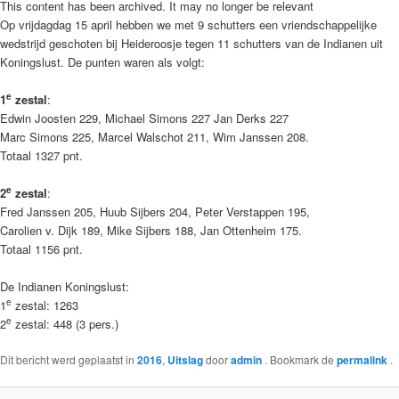
This content has been archived. It may no longer be relevant
Op vrijdagdag 15 april hebben we met 9 schutters een vriendschappelijke
wedstrijd geschoten bij Heideroosje tegen 11 schutters van de Indianen uit
Koningslust. De punten waren als volgt:
e
1
zestal
:
Edwin Joosten 229, Michael Simons 227 Jan Derks 227
Marc Simons 225, Marcel Walschot 211, Wim Janssen 208.
Totaal 1327 pnt.
e
2
zestal
:
Fred Janssen 205, Huub Sijbers 204, Peter Verstappen 195,
Carolien v. Dijk 189, Mike Sijbers 188, Jan Ottenheim 175.
Totaal 1156 pnt.
De Indianen Koningslust:
e
1
zestal: 1263
e
2
zestal: 448 (3 pers.)
Dit bericht werd geplaatst in
2016
,
Uitslag
door
admin
. Bookmark de
permalink
.