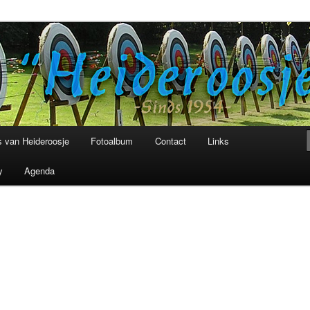
niging Heideroosje Heibloem
 van Heideroosje
Fotoalbum
Contact
Links
y
Agenda