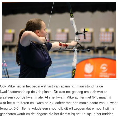
Ook Mike had in het begin wat last van spanning, maar stond na de
kwalificatieronde op de 7de plaats. Dit was net genoeg om zich wist te
plaatsen voor de kwartfinale. Al snel kwam Mike achter met 5-1, maar hij
wist het tij te keren en kwam na 5-3 achter met een mooie score van 30 weer
terug tot 5-5. Hierna volgde een shoot off, dit wil zeggen dat er nog 1 pijl na
geschoten wordt en dat degene die het dichtst bij het kruisje in het midden