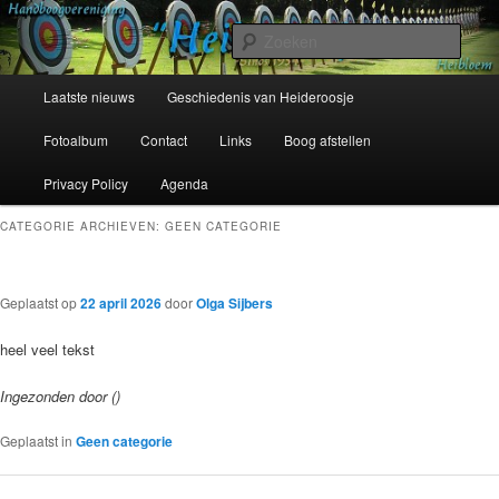
Spring
Spring
Sinds 1954
naar
naar
Zoek
de
de
primaire
secundaire
Hoofdmenu
Handboogvereniging Heideroosje
Laatste nieuws
Geschiedenis van Heideroosje
inhoud
inhoud
Heibloem
Fotoalbum
Contact
Links
Boog afstellen
Privacy Policy
Agenda
CATEGORIE ARCHIEVEN:
GEEN CATEGORIE
Geplaatst op
22 april 2026
door
Olga Sijbers
heel veel tekst
Ingezonden door ()
Geplaatst in
Geen categorie